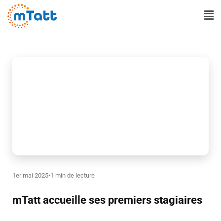
Aller
Ma
au
Me
contenu
1er mai 2025
•
1 min de lecture
mTatt accueille ses premiers stagiaires