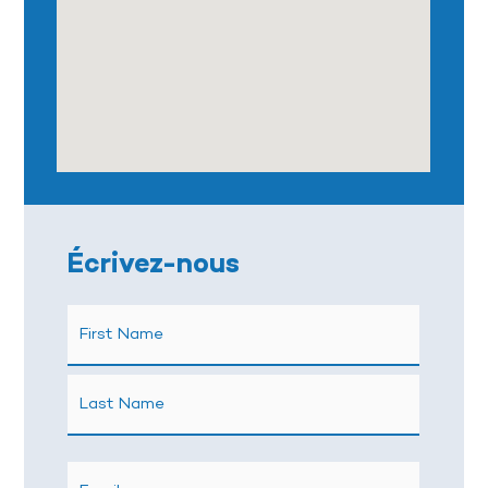
Écrivez-nous
Name
First
Last
(Required)
Name
Name
Email