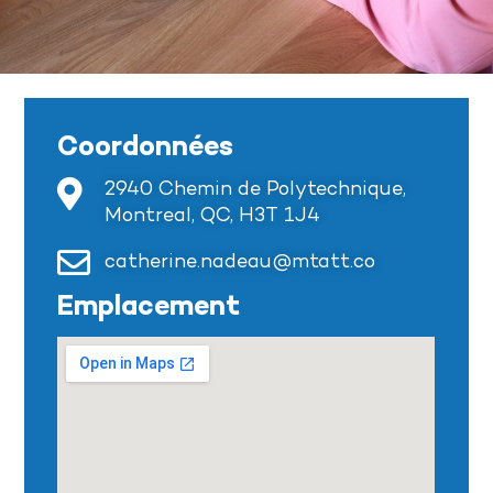
Coordonnées
2940 Chemin de Polytechnique,
Montreal, QC, H3T 1J4
catherine.nadeau@mtatt.co
Emplacement